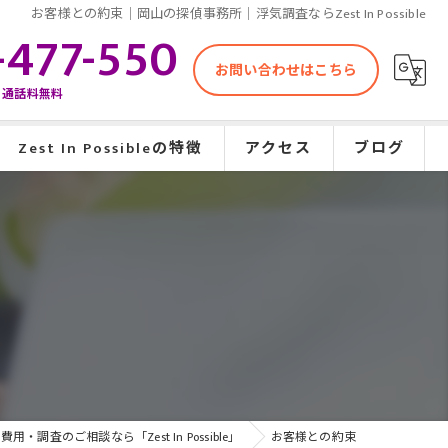
お客様との約束｜岡山の探偵事務所｜浮気調査ならZest In Possible
-477-550
お問い合わせはこちら
通話料無料
Zest In Possibleの特徴
アクセス
ブログ
浮気調査
行方調査
婚前調査
素行調査
企業調査
調査のご相談なら「Zest In Possible」
お客様との約束