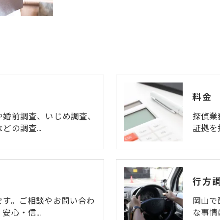
料金
や婚前調査、いじめ調査、
探偵業
などの調査…
証拠を
行方
です。ご相談やお問い合わ
岡山で
、安心・信…
な事情